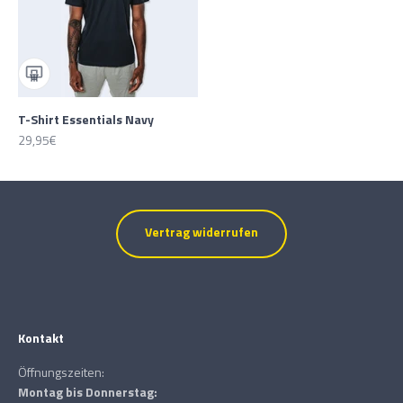
T-Shirt Essentials Navy
Angebot
29,95€
Vertrag widerrufen
Kontakt
Öffnungszeiten:
Montag bis Donnerstag: