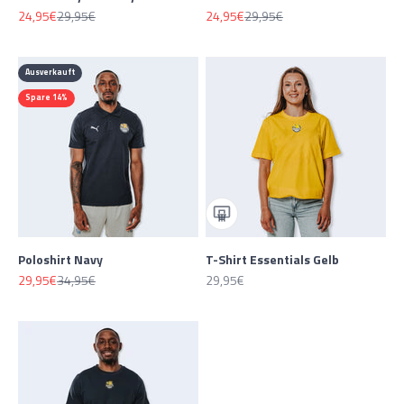
Angebot
Regulärer Preis
Angebot
Regulärer Preis
24,95€
29,95€
24,95€
29,95€
Ausverkauft
Spare 14%
Poloshirt Navy
T-Shirt Essentials Gelb
Angebot
Regulärer Preis
Angebot
29,95€
34,95€
29,95€