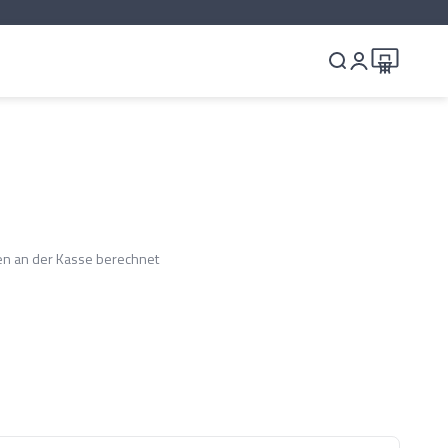
Warenkorb
Suche
Anmelden
Jersey Home
Jersey 
T-Shir
n an der Kasse berechnet