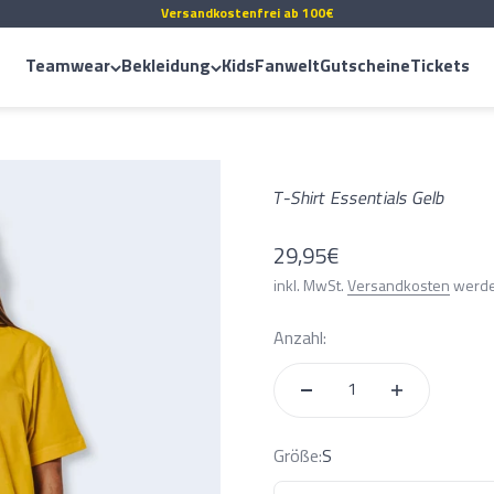
Versandkostenfrei ab 100€
Teamwear
Bekleidung
Kids
Fanwelt
Gutscheine
Tickets
Alles entdecken
Alles entdecken
T-Shirt Essentials Gelb
Trikots
T-Shirts
Kindertrikots
Hoodies/Sweats
Angebot
29,95€
Shootingshirt
Jacken
inkl. MwSt.
Versandkosten
werde
Off Court
Hosen
Anzahl:
Accessoires
Größe:
S